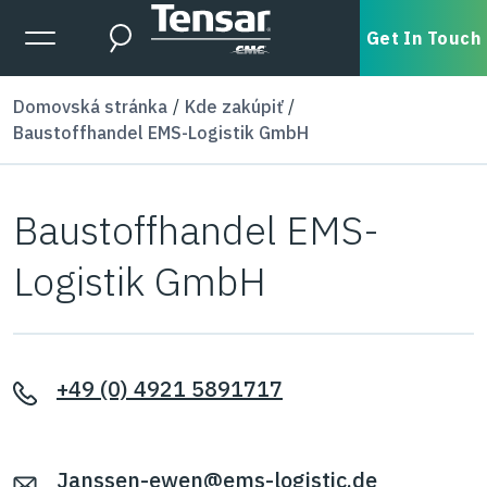
Skip to main content
Expanded Menu Toggle
Get In Touch
Search
Domovská stránka
Kde zakúpiť
Baustoffhandel EMS-Logistik GmbH
Baustoffhandel EMS-
Logistik GmbH
+49 (0) 4921 5891717
Janssen-ewen@ems-logistic.de