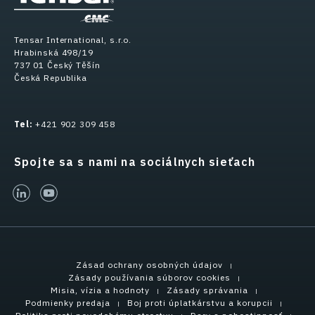
Tensar International, s.r.o.
Hrabinská 498/19
737 01 Český Těšín
Česká Republika
Tel:
+421 902 309 458
Spojte sa s nami na sociálnych sieťach
linked-in
youtube
Zásad ochrany osobných údajov
Zásady používania súborov cookies
Misia, vízia a hodnoty
Zásady správania
Podmienky predaja
Boj proti úplatkárstvu a korupcii