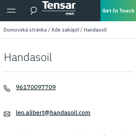
Skip to main content
Expanded Menu Toggle
Get In Touch
Search
Domovská stránka
Kde zakúpiť
Handasoil
Handasoil
96170097709
leo.alibert@handasoil.com