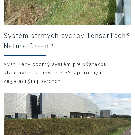
Systém strmých svahov TensarTech®
NaturalGreen™
Vystužený oporný systém pre výstavbu
stabilných svahov do 45° s prírodným
vegetačným povrchom