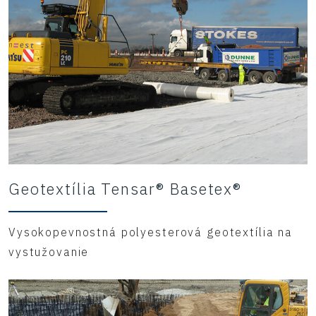
Geotextília Tensar® Basetex®
Vysokopevnostná polyesterová geotextília na
vystužovanie