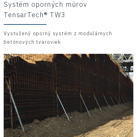
Systém oporných múrov
TensarTech® TW3
Vystužený oporný systém z modulárnych
betónových tvaroviek