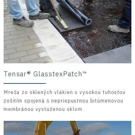
Tensar® GlasstexPatch™
Mreža zo sklených vlákien s vysokou tuhosťou
zošitím spojená s nepriepustnou bitúmenovou
membránou vystuženou sklom