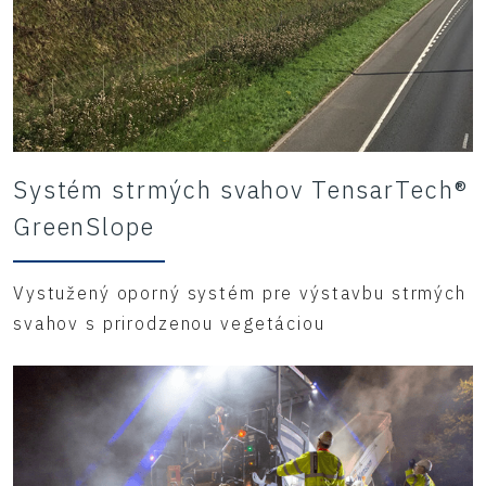
Systém strmých svahov TensarTech®
GreenSlope
Vystužený oporný systém pre výstavbu strmých
svahov s prirodzenou vegetáciou