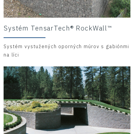
Systém TensarTech® RockWall™
Systém vystužených oporných múrov s gabiónmi
na líci