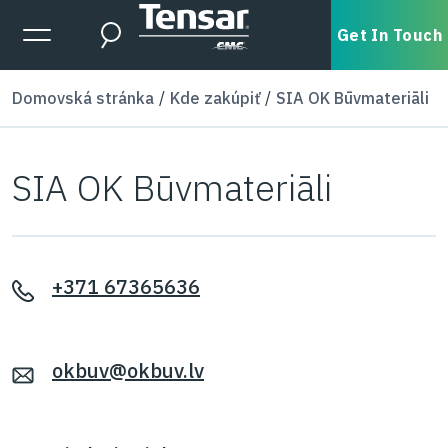
Skip to main content
Expanded Menu Toggle
Get In Touch
Search
Domovská stránka
Kde zakúpiť
SIA OK Būvmateriāli
SIA OK Būvmateriāli
+371 67365636
okbuv@okbuv.lv