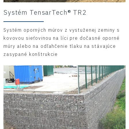
Systém TensarTech® TR2
Systém oporných múrov z vystuženej zeminy s
kovovou sieťovinou na líci pre dočasné oporné
múry alebo na odľahčenie tlaku na stávajúce
zasypané konštrukcie