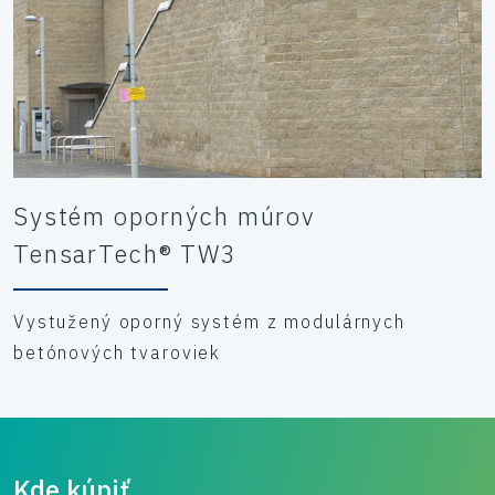
Systém oporných múrov
TensarTech® TW3
Vystužený oporný systém z modulárnych
betónových tvaroviek
Kde kúpiť