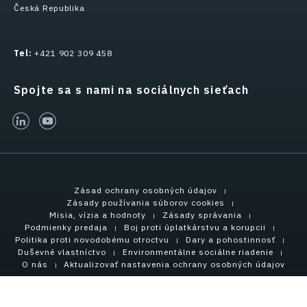
Česká Republika
Tel:
+421 902 309 458
Spojte sa s nami na sociálnych sieťach
linked-in
youtube
Zásad ochrany osobných údajov
Zásady používania súborov cookies
Misia, vízia a hodnoty
Zásady správania
Podmienky predaja
Boj proti úplatkárstvu a korupcii
Politika proti novodobému otroctvu
Dary a pohostinnosť
Duševné vlastníctvo
Environmentálne sociálne riadenie
O nás
Aktualizovať nastavenia ochrany osobných údajov
Copyright © 2021 Tensar International Corporation