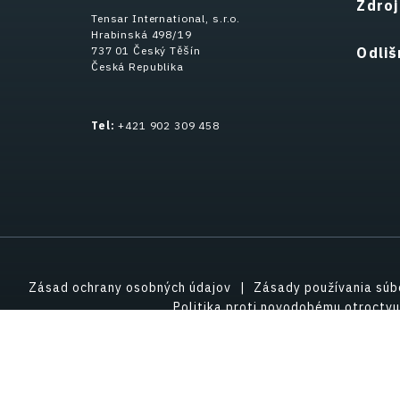
Zdro
Tensar International, s.r.o.
Hrabinská 498/19
737 01 Český Těšín
Odliš
Česká Republika
Tel:
+421 902 309 458
Zásad ochrany osobných údajov
Zásady používania súb
Politika proti novodobému otroctvu