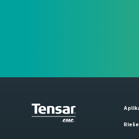
Aplik
Rieše