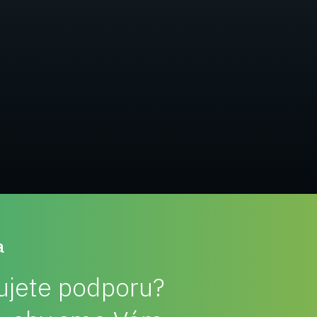
a
ujete podporu?