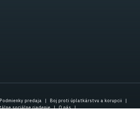
Podmienky predaja
Boj proti úplatkárstvu a korupcii
álne sociálne riadenie
O nás