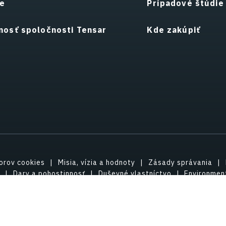
je
Prípadové štúdie
nosť spoločnosti Tensar
Kde zakúpiť
orov cookies
Misia, vízia a hodnoty
Zásady správania
Dary a pohostinnosť
Duševné vlastníctvo
Environment
Aktualizovať nastavenia ochrany osobných údajov
Copyright © 2021 Tensar International Corporation