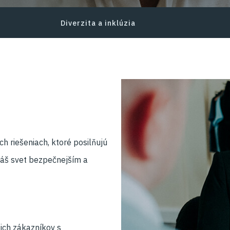
Diverzita a inklúzia
h riešeniach, ktoré posilňujú
náš svet bezpečnejším a
ch zákazníkov s