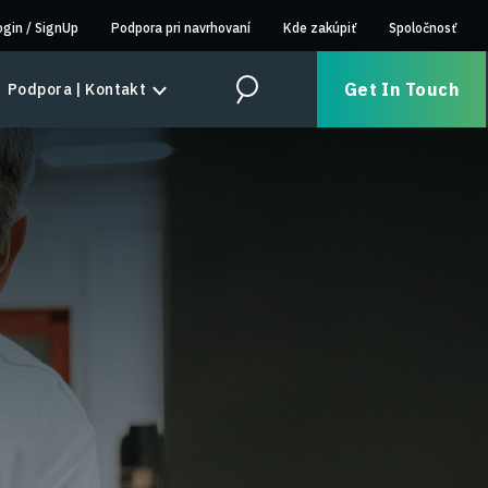
ogin
/
SignUp
Podpora pri navrhovaní
Kde zakúpiť
Spoločnosť
Get In Touch
Podpora | Kontakt
Search