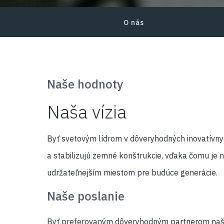
O nás
Select an Career
Naše hodnoty
Naša vízia
Byť svetovým lídrom v dôveryhodných inovatívnyc
a stabilizujú zemné konštrukcie, vďaka čomu je 
udržateľnejším miestom pre budúce generácie.
Naše poslanie
Byť preferovaným dôveryhodným partnerom naši