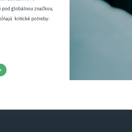
 pod globálnou značkou,
pĺňajú kritické potreby: