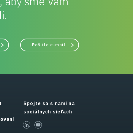
, aby sme Vám
i.
Pošlite e-mail
t
Spojte sa s nami na
sociálnych sieťach
hovaní
linked-in
youtube