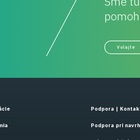
Sme tu
pomohl
Volajte
ácie
Podpora | Kontak
nia
Podpora pri navr